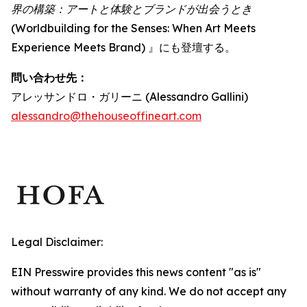
界の構築：アートと体験とブランドが出会うとき
(Worldbuilding for the Senses: When Art Meets
Experience Meets Brand) 』にも登壇する。
問い合わせ先：
アレッサンドロ・ガリーニ (Alessandro Gallini)
alessandro@thehouseoffineart.com
Legal Disclaimer:
EIN Presswire provides this news content "as is"
without warranty of any kind. We do not accept any