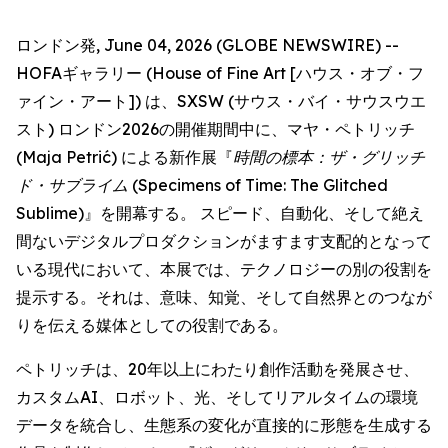
ロンドン発, June 04, 2026 (GLOBE NEWSWIRE) --
HOFAギャラリー (House of Fine Art [ハウス・オブ・フ
ァイン・アート]) は、SXSW (サウス・バイ・サウスウエ
スト) ロンドン2026の開催期間中に、マヤ・ペトリッチ
(Maja Petrić) による新作展『
時間の標本：ザ・グリッチ
ド・サブライム
(Specimens of Time: The Glitched
Sublime)』を開幕する。 スピード、自動化、そして絶え
間ないデジタルプロダクションがますます支配的となって
いる現代において、本展では、テクノロジーの別の役割を
提示する。それは、意味、知覚、そして自然界とのつなが
りを伝える媒体としての役割である。
ペトリッチは、20年以上にわたり創作活動を発展させ、
カスタムAI、ロボット、光、そしてリアルタイムの環境
データを統合し、生態系の変化が直接的に形態を生成する