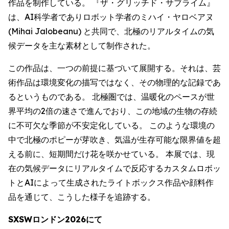
作品を制作している。 『ザ・グリッチド・サブライム』
は、AI科学者でありロボット学者のミハイ・ヤロベアヌ
(Mihai Jalobeanu) と共同で、北極のリアルタイムの気
候データを主な素材として制作された。
この作品は、一つの前提に基づいて展開する。それは、芸
術作品は環境変化の描写ではなく、その物理的な記録であ
るというものである。 北極圏では、温暖化のペースが世
界平均の2倍の速さで進んでおり、この地域の生物の存続
に不可欠な季節が不安定化している。 このような環境の
中で北極のポピーが芽吹き、気温が生存可能な限界値を超
える前に、短期間だけ花を咲かせている。 本展では、現
在の気候データにリアルタイムで反応するカスタムロボッ
トとAIによって生成されたライトボックス作品や顔料作
品を通じて、こうした様子を追跡する。
SXSWロンドン2026にて