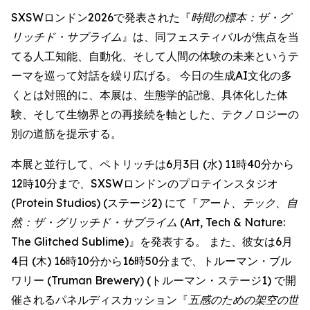
SXSWロンドン2026で発表された『
時間の標本：ザ・グ
リッチド・サブライム
』は、同フェスティバルが焦点を当
てる人工知能、自動化、そして人間の体験の未来というテ
ーマを巡って対話を繰り広げる。 今日の生成AI文化の多
くとは対照的に、本展は、生態学的記憶、具体化した体
験、そして生物界との再接続を軸とした、テクノロジーの
別の道筋を提示する。
本展と並行して、ペトリッチは6月3日 (水) 11時40分から
12時10分まで、SXSWロンドンのプロテインスタジオ
(Protein Studios) (ステージ2) にて『
アート、テック、自
然：ザ・グリッチド・サブライム
(Art, Tech & Nature:
The Glitched Sublime)』を発表する。 また、彼女は6月
4日 (木) 16時10分から16時50分まで、トルーマン・ブル
ワリー (Truman Brewery) (トルーマン・ステージ1) で開
催されるパネルディスカッション『
五感のための架空の世