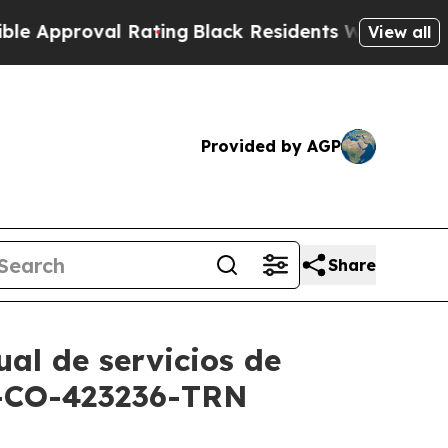
proval Rating
Black Residents Warned of Abusive 
View all
Provided by AGP
Share
ual de servicios de
B-CO-423236-TRN