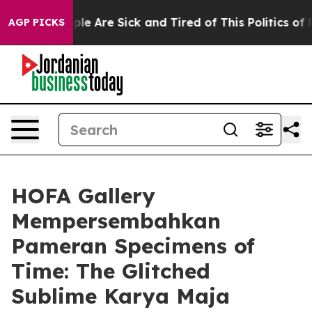
Win: “People Are Sick and Tired of This Politics of Ha
AGP PICKS
HOFA Gallery
Mempersembahkan
Pameran Specimens of
Time: The Glitched
Sublime Karya Maja