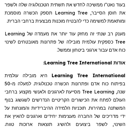
בעוד נאט"ו ממשיכה לחדש את תשתית הטכנולוגיה שלה ולשפר
תספק הכשרה מוסמכת
Learning Tree
את חוסן הסייבר,
ומותאמת למשימה כדי להבטיח מוכנות מבצעית ברחבי הברית.
Learning
מענק רב שנתי זה מחזק עוד יותר את מעמדה של
כספקית עולמית מובילה של פתרונות מאובטחים לשינוי
Tree
כוח אדם עבור ארגוני ביטחון וממשל.
:
Learning Tree International
אודות
עולמית
מובילה
היא
Learning Tree International
מ-50
למעלה
.
טכנולוגית
הכשרה
ופתרונות
אדם
כוח
בפיתוח
ברחבי
מקצוע
ולאנשי
לארגונים
מסייעת
Tree
Learning
,
שנה
העולם
לפתח
את
הכישורים
הקריטיים
הנדרשים
לשגשוג
בנוף
על
והמונחות
ההיברידיות
הלמידה
תוכניות
.
במהירות
המשתנה
ידי
מדריכים
של
החברה
מעצימות
יחידים
וארגונים
להאיץ
את
.
טווח
ארוכות
תוצאות
ולהשיג
ביצועים
לשפר
,
השינוי