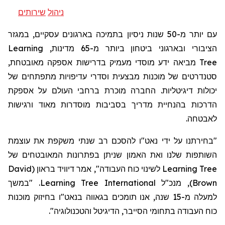
ניהול
שירותים
עם יותר מ-50 שנות ניסיון בתמיכה בארגונים עסקיים, במגזר
Learning
הציבורי ובארגוני ביטחון ביותר מ-65 מדינות,
מאובטחת,
מביאה ידע מוסדי מעמיק בדרישות אספקה
Tree
סטנדרטים של מוכנות מבצעית וסדרי עדיפויות מתפתחים של
יכולות דיגיטליות. החברה מוכרת ברחבי העולם על אספקת
הדרכות בהנחיית מדריך בסביבות מוסדרות מאוד ורגישות
לאבטחה.
"בחירתנו על ידי נאט"ו להסכם רב שנתי משקפת את עוצמת
השותפות שלנו ואת האמון שניתן בפתרונות המאובטחים של
David
לשינוי כוח העבודה", אמר דיוויד בראון (
Learning Tree
. "במשך
Learning Tree International
), מנכ"ל
Brown
למעלה מ-15 שנה, אנו תומכים בגאווה בנאט"ו בחיזוק מוכנות
".
והטכנולוגיה
הדיגיטל
כוח העבודה בתחומי הסייבר,